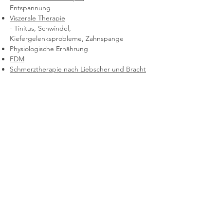
Entspannung
Viszerale Therapie
- Tinitus, Schwindel,
Kiefergelenksprobleme, Zahnspange
Physiologische Ernährung
FDM
Schmerztherapie nach Liebscher und Bracht
,,Jeder von uns hat
einen inneren Arzt,
der den Weg zur
Heilung weiß’’
Albert Schweitzer